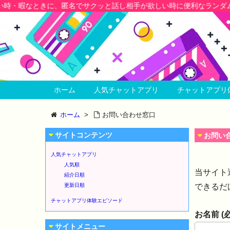
きに、匿名でサクッと話し相手が欲しい時に便利なランダム通話アプリ
ホーム
人気チャットアプリ
チャットアプリ
ホーム
>
お問い合わせ窓口
サイトコンテンツ
お問い
人気チャットアプリ
人気順
当サイト
紹介日順
更新日順
できるだ
チャットアプリ体験エピソード
お名前 (
サイトメニュー