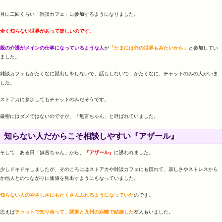
月に二回くらい「雑談カフェ」に参加するようになりました。
全く知らない世界があって楽しいのです。
親の介護がメインの仕事になっているような人
が
「たまには外の世界もみたいから」
と参加してい
ました。
雑談カフェもかたくなに顔出しをしないで、話もしないで、かたくなに、チャットのみの人がいま
した。
ストアカに参加してもチャットのみだそうです。
厳密にはダメではないのですが、「無言ちゃん」と呼ばれていました。
知らない人だからこそ相談しやすい『アザール』
そして、ある日「無言ちゃん」から、
『アザール』
に誘われました。
少しドキドキしましたが、そのころにはストアカや雑談カフェにも慣れて、寂しさやストレスから
か他人とのつながりに価値を見出すようにもなっていました。
知らない人のやさしさにもたくさんふれるようになっていた
のです。
思えば
チャットで知り合って、関東と九州の距離で結婚した
友人もいました。