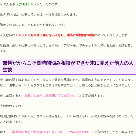
その人も
きっかけはチャット
だったのです。
生きていれば、仕事していれば、やはり悩みもあります。
誰かを好きになることもあるかも知れないです。
そんな時に
チャットで知り合う知らない人なら、本当に客観的に相談
にのってくれたりします。
私自身、占いを仕事に一部にしていますが、『アザール』でチャットをしていると占い相談も多い
です。
無料だからこそ長時間悩み相談ができた末に見えた他人の人
生観
少し前の話ではあるのですが、タロット鑑定を承諾したら、毎日のようにチャットしてくるように
なり、途中から「いくらタダでもこれはやりすぎでは？」と感じるほど捕まるようになりました。
少し放置すると
「お願いします。話を聞いてください。」
と文字が届きます。
今の時代ですね。
結局は無料で２０回くらいタロット鑑定をし、一日８時間くらい、その人の悩み相談にのっていた
ことがあります。
時々、
「本当はお金を払わなきゃならないのに、ごめんなさいね。」
と言われましたが、本人はと