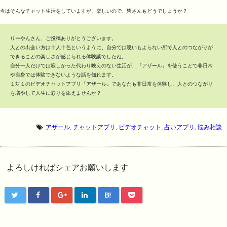
今はそんなチャット生活をしていますが、楽しいので、皆さんもどうでしょうか？
りーやんさん、ご投稿ありがとうございます。
人との出会い方は十人十色というように、自分では思いもよらない所で人とのつながりが
できることの楽しさが感じられる体験談でしたね。
自分一人だけでは寂しかった代わり映えのない生活が、『アザール』を使うことで非日常
や自身では体験できないような話を知れます。
１対１のビデオチャットアプリ『アザール』であなたも非日常を体験し、人とのつながり
を増やして人生に彩りを添えませんか？
アザール
,
チャットアプリ
,
ビデオチャット
,
占いアプリ
,
悩み相談
よろしければシェアお願いします
B!