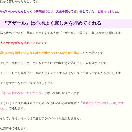
にかく苦しかったらしいです。
私がいなかったらとっくに依存症になり、大金を使って占いをしていた、と言われました。
『アザール』は心地よく寂しさを埋めてくれる
私も含めてですが、基本チャットをする人は『アザール』に限らず、寂しいのだと思います。
人とのつながりを求めている
のです。
寂しいのを我慢するよりも誰かと繋がっているほうが心地よい
んだと思います。
そして、慣れてくると、とてもドライにその時だけ対応してくる人も分かります。
チャットしても無反応で、他の人とチャットするようなドライでスルーする人も存在します。
そこはマナーなので、深追いはしません。
「きっと合わなかったんだろう」
と思って切り替えています。
そういう人に次の雑談カフェで会ってもいろいろ詮索せずに
「元気でしたか？お久しぶりです
ね。」
で通します。
そして、そういう人には二度とプライベートな話はしません。
社交辞令で通します。