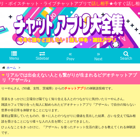
スチャット・ライブチャットアプリで
話し相手
★今すぐ話し相手が見つ
«
»
Menu
Sidebar
Search
Prev
Next
ホーム
>
リアルでは出会えない人とも繋がりが生まれるビデオチャットアプ
リ『アザール』
りーやんさん（50歳、女性、茨城県）からの
チャットアプリ
の体験談投稿です。
音楽をきっかけに立場分け隔てなく知り合える人とのつながりに気付いたりーやんさん。
雑談カフェで知り合った知人に勧められたビデオチャットアプリ『アザール』で自分の知らない
世界や非日常を体験することになります。
最初は緊張していたものの、徐々に人とのつながりに価値を見出した結果、占いを交えて悩み相
談を受けることになり様々な人の人生を聞くことができました。
ひょんなことをきっかけに、『アザール』を使ったチャット生活の楽しさを教えてくれる体験談
です。