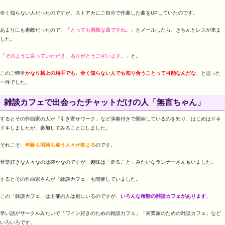
全く知らない人だったのですが、ストアカにご自分で作曲した曲をUPしていたのです。
あまりにも素敵だったので、
「とっても素敵な曲ですね。」
とメールしたら、きちんとレスが来ま
した。
「そのように言っていただき、ありがとうございます。」
と。
このご時世
かなり格上の相手でも、全く知らない人でも知り合うことって可能なんだな
、と思った
一件でした。
雑談カフェで出会ったチャットだけの人「無言ちゃん」
するとその作曲家の人が「引き寄せワーク」など演奏付きで開催しているのを知り、はじめはドキ
ドキしましたが、参加してみることにしました。
それこそ、
年齢も国籍も違う人々が集まる
のです。
音楽好きな人々なのは確かなのですが、趣味は「走ること」みたいなランナーさんもいました。
するとその作曲家さんが「雑談カフェ」も開催していました。
この「雑談カフェ」は主催の人は別にいるのですが、
いろんな種類の雑談カフェがあります
。
早い話がサークルみたいで「ワイン好きのための雑談カフェ」「実業家のための雑談カフェ」など
いろいろです。