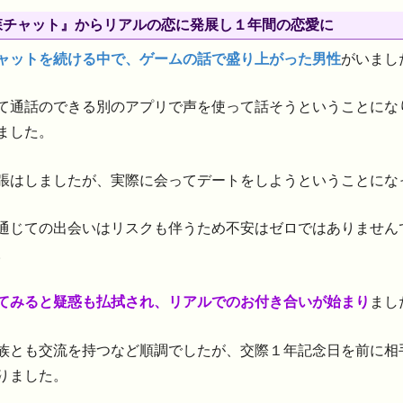
森チャット』からリアルの恋に発展し１年間の恋愛に
ャットを続ける中で、ゲームの話で盛り上がった男性
がいまし
て通話のできる別のアプリで声を使って話そうということにな
ました。
張はしましたが、実際に会ってデートをしようということにな
通じての出会いはリスクも伴うため不安はゼロではありません
。
てみると疑惑も払拭され、リアルでのお付き合いが始まり
まし
族とも交流を持つなど順調でしたが、交際１年記念日を前に相
りました。