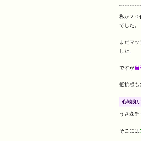
私が２０
でした。
まだマッ
した。
ですが
当
抵抗感も
心地良
うさ森チ
そこには