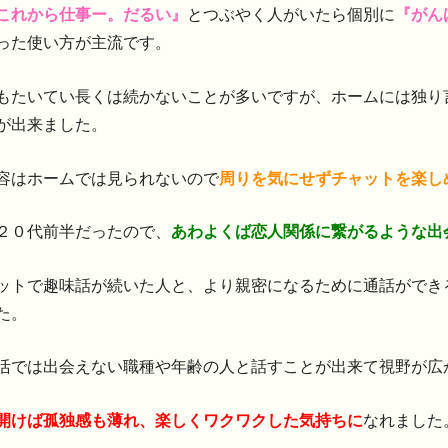
これから仕事ー。だるい』
とつぶやく人がいたら個別に
『がん
った使い方が主流です。
もたいてい長くは続かないことが多いですが、ホームには独り
が出来ました。
容はホームでは見られないので
周りを気にせずチャットを楽し
２０代前半だったので、
あわよくば恋人関係に繋がるような出
ットで趣味話が続いた人と、より親密になるために通話ができ
た。
活では出会えない職種や年齢の人と話すことが出来て視野が広
開けば孤独感も薄れ、楽しくワクワクした気持ちに
なれました