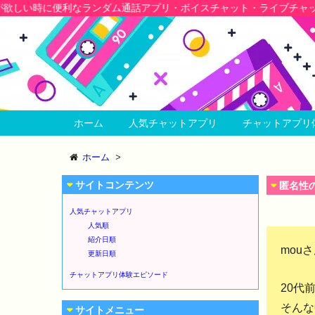
リ・ボイスチャット・ライブチャットアプリで
話し相手
★今すぐ話し相
ホーム
人気チャットアプリ
チャットアプリ
ホーム
>
サイトコンテンツ
匿名性
人気チャットアプリ
人気順
紹介日順
mou
更新日順
チャットアプリ体験エピソード
20代
そんな
サイトメニュー