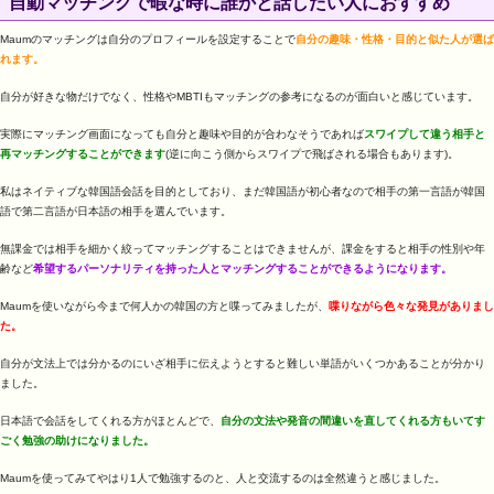
自動マッチングで暇な時に誰かと話したい人におすすめ
Maumのマッチングは自分のプロフィールを設定することで
自分の趣味・性格・目的と似た人が選ば
れます。
自分が好きな物だけでなく、性格やMBTIもマッチングの参考になるのが面白いと感じています。
実際にマッチング画面になっても自分と趣味や目的が合わなそうであれば
スワイプして違う相手と
再マッチングすることができます
(逆に向こう側からスワイプで飛ばされる場合もあります)。
私はネイティブな韓国語会話を目的としており、まだ韓国語が初心者なので相手の第一言語が韓国
語で第二言語が日本語の相手を選んでいます。
無課金では相手を細かく絞ってマッチングすることはできませんが、課金をすると相手の性別や年
齢など
希望するパーソナリティを持った人とマッチングすることができるようになります。
Maumを使いながら今まで何人かの韓国の方と喋ってみましたが、
喋りながら色々な発見がありまし
た。
自分が文法上では分かるのにいざ相手に伝えようとすると難しい単語がいくつかあることが分かり
ました。
日本語で会話をしてくれる方がほとんどで、
自分の文法や発音の間違いを直してくれる方もいてす
ごく勉強の助けになりました。
Maumを使ってみてやはり1人で勉強するのと、人と交流するのは全然違うと感じました。