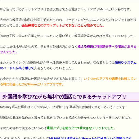
私が使っているチャットアプリは言語交換ができる通話チャットアプリMaumというものです。
去年から韓国語の勉強を独学で始めたものの、リーディングやリスニングなどのインプットばかり
になってしまい
会話練習などのアウトプットができないことが悩みでした。
初めは実際に学んだ言葉を使ってみたいと思い近くに韓国語教室があればと探していていました。
しかし居住地が田舎なので、そもそも外国の方が少なく
通える範囲に韓国語を学べる場所がありま
せんでした。
またオンラインでも韓国語会話が学べる講座を探してみましたが、初心者としては
値段やシステム
のハードルが高く感じて
入会をためらっていました。
お金がかからず気軽に外国語が会話ができる方法を探して、
いくつかのアプリや講座を比較してい
る時に出会ったのがMaumというアプリです。
外国語を学びながら無料で通話もできるチャットアプリ
Maumを選んだ理由はいくつかあり、1つ目にまず基本的には無料で使えるということです。
韓国語の勉強を始めたと言っても飽き性でいつまで続くか分からないという不安もありました。
そのため無料で使えるというのは
通話アプリを使う上で1番大きなメリットでした。
2つ目に知らない相手とランダムで
7分30秒だけ通話またはチャットができるという気軽さです。