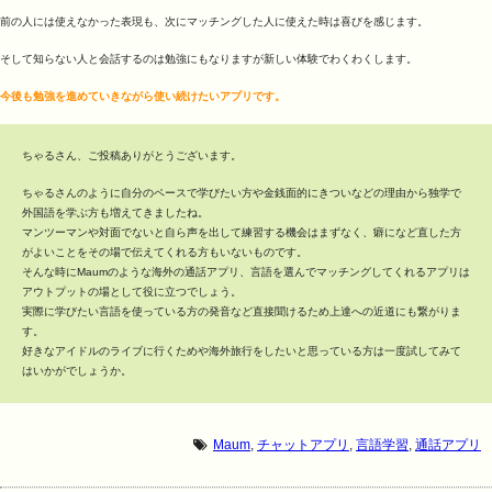
前の人には使えなかった表現も、次にマッチングした人に使えた時は喜びを感じます。
そして知らない人と会話するのは勉強にもなりますが新しい体験でわくわくします。
今後も勉強を進めていきながら使い続けたいアプリです。
ちゃるさん、ご投稿ありがとうございます。
ちゃるさんのように自分のペースで学びたい方や金銭面的にきついなどの理由から独学で
外国語を学ぶ方も増えてきましたね。
マンツーマンや対面でないと自ら声を出して練習する機会はまずなく、癖になど直した方
がよいことをその場で伝えてくれる方もいないものです。
そんな時にMaumのような海外の通話アプリ、言語を選んでマッチングしてくれるアプリは
アウトプットの場として役に立つでしょう。
実際に学びたい言語を使っている方の発音など直接聞けるため上達への近道にも繋がりま
す。
好きなアイドルのライブに行くためや海外旅行をしたいと思っている方は一度試してみて
はいかがでしょうか。
Maum
,
チャットアプリ
,
言語学習
,
通話アプリ