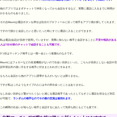
他のアプリではまずチャットで仲良くなってから会話をするなど、実際に通話に入るまでに時間が
かかるものもありました。
その点Maumは通話ボタンを押せば自分のプロフィールに沿って相手をアプリ側が探してくれます。
ですので誰かと会話したいと思いたった時にすぐに通話に入ることができます。
私は通話(会話)が目的で使用していますが、実際に知らない相手と会話することに
不安や抵抗がある
人は7分30秒のチャットで会話することも可能です。
3つ目はマッチング相手とは一期一会という後腐れのなさです。
Maumにはフォローなどの友達機能がないので出会い目的といった、こちらが目的としない会話や言
語学習以外の使い方をする相手に付きまとわれずにすみます。
もちろん会話から他のアプリに誘導する人がいないとは限りません。
ですが私はこのようなタイプの人には今の所出会ったことはありません。
もし出会い目的など繋がりたくないと感じる通話相手であったとしてもすぐに通話を切るなど対応
が可能で、
ランダムの相手なのでその後の交流は途切れます。
この瞬間の出会いが知らない相手と会話するにあたって気持ち的にもとても楽です。