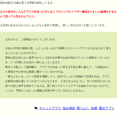
現在0歳児と8歳を育てる専業主婦をしてます。
まさか自分がこんなアプリで出会った方と(ましてやシングルファザー偏見ありました)結婚をするな
んて思っても見ませんでした。
人生何があるかわからないもんだなと改めて実感し、楽しく幸せな日々を過ごしています。
なすびさん、ご投稿ありがとうございます。
社会人1年目の孤独な夜、ふとしたきっかけで再開したチャットアプリが人生を大きく変え
ることになったなすびさん。
最初は顔も知らない相手だからこそ話せる仕事やお金の悩みでストレス発散をしていたの
が、いつの間にか生活の一部になっていきます。
東京と大阪という遠距離や、アプリでの出会いに対する不安を乗り越えて、一歩踏み出し
た勇気が今の幸せな家庭に繋がっているのですね。
「変な人もいる」という現実を理解しつつ、自分でしっかり見極めて活用すれば、アプリ
は最高の縁を運んでくれるツールになります 。なすびさんのように、日々の生活に少しの
彩りや話し相手を求めている人は、思い切ってチャットアプリを始めてみてはいかがでし
ょうか。予想もしなかった素敵な未来が待っているかもしれません。
チャットアプリ
,
悩み相談
,
暇つぶし
,
結婚
,
通話アプリ