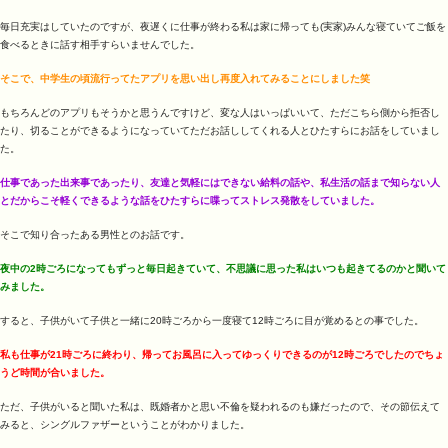
毎日充実はしていたのですが、夜遅くに仕事が終わる私は家に帰っても(実家)みんな寝ていてご飯を
食べるときに話す相手すらいませんでした。
そこで、中学生の頃流行ってたアプリを思い出し再度入れてみることにしました笑
もちろんどのアプリもそうかと思うんですけど、変な人はいっぱいいて、ただこちら側から拒否し
たり、切ることができるようになっていてただお話ししてくれる人とひたすらにお話をしていまし
た。
仕事であった出来事であったり、友達と気軽にはできない給料の話や、私生活の話まで知らない人
とだからこそ軽くできるような話をひたすらに喋ってストレス発散をしていました。
そこで知り合ったある男性とのお話です。
夜中の2時ごろになってもずっと毎日起きていて、不思議に思った私はいつも起きてるのかと聞いて
みました。
すると、子供がいて子供と一緒に20時ごろから一度寝て12時ごろに目が覚めるとの事でした。
私も仕事が21時ごろに終わり、帰ってお風呂に入ってゆっくりできるのが12時ごろでしたのでちょ
うど時間が合いました。
ただ、子供がいると聞いた私は、既婚者かと思い不倫を疑われるのも嫌だったので、その節伝えて
みると、シングルファザーということがわかりました。