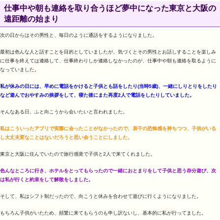
仕事中や朝も連絡を取り合うほど夢中になった東京と大阪の
遠距離の始まり
次の日からはその男性と、毎日のように通話をするようになりました。
最初は色んな人と話すことを目的としていましたが、気づくとその男性とお話しすることを楽しみ
に仕事を終えては連絡して、仕事終わりしか連絡しなかったのが、仕事中や朝も連絡を取るように
なっていました。
私が休みの日には、早めに電話をかけると子供とも話をしたり(当時5歳)、一緒にしりとりをしたり
など遊んでおやすみの挨拶をして、寝た後にまた再度2人で電話をしたりしていました。
そんなある日、ふと向こうから会いたいと言われました。
私はこういったアプリで実際に会ったことがなかったので、若干の恐怖感を持ちつつ、子供がいる
し大丈夫変なことはないだろうと思い会うことにしました。
東京と大阪に住んでいたので旅行感覚で子供と2人で来てくれました。
色んなところに行き、ホテルをとってもらったので一緒におとまりをして子供と思う存分遊び、次
は私が行くと約束をして解散をしました。
そして、私はシフト制だったので、向こうと休みを合わせて遊びに行くようになりました。
もちろん子供がいたため、頻繁に来てもらうのも申し訳ないし、基本的に私が行ってました。