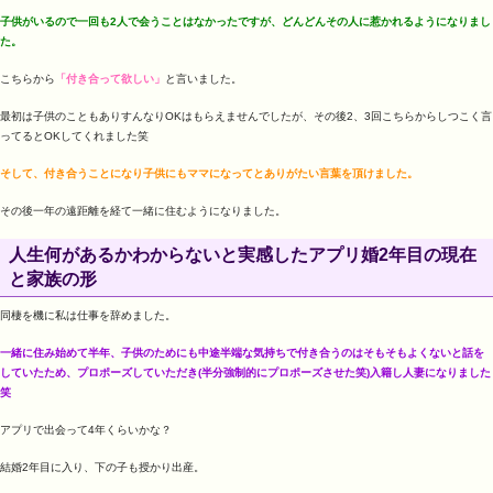
子供がいるので一回も2人で会うことはなかったですが、どんどんその人に惹かれるようになりまし
た。
こちらから
「付き合って欲しい」
と言いました。
最初は子供のこともありすんなりOKはもらえませんでしたが、その後2、3回こちらからしつこく言
ってるとOKしてくれました笑
そして、付き合うことになり子供にもママになってとありがたい言葉を頂けました。
その後一年の遠距離を経て一緒に住むようになりました。
人生何があるかわからないと実感したアプリ婚2年目の現在
と家族の形
同棲を機に私は仕事を辞めました。
一緒に住み始めて半年、子供のためにも中途半端な気持ちで付き合うのはそもそもよくないと話を
していたため、プロポーズしていただき(半分強制的にプロポーズさせた笑)入籍し人妻になりました
笑
アプリで出会って4年くらいかな？
結婚2年目に入り、下の子も授かり出産。