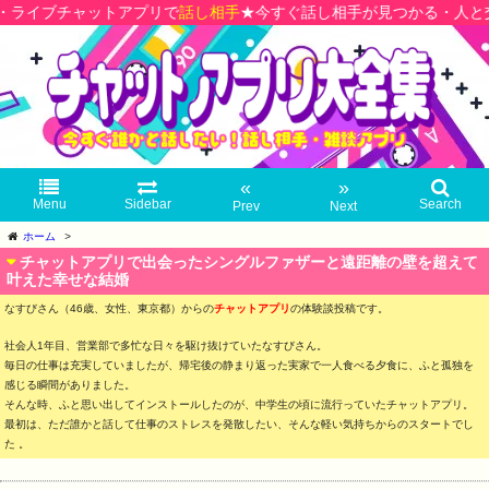
ットアプリで
話し相手
★今すぐ話し相手が見つかる・人と交流できる人
«
»
Menu
Sidebar
Search
Prev
Next
ホーム
>
チャットアプリで出会ったシングルファザーと遠距離の壁を超えて
叶えた幸せな結婚
なすびさん（46歳、女性、東京都）からの
チャットアプリ
の体験談投稿です。
社会人1年目、営業部で多忙な日々を駆け抜けていたなすびさん。
毎日の仕事は充実していましたが、帰宅後の静まり返った実家で一人食べる夕食に、ふと孤独を
感じる瞬間がありました。
そんな時、ふと思い出してインストールしたのが、中学生の頃に流行っていたチャットアプリ。
最初は、ただ誰かと話して仕事のストレスを発散したい、そんな軽い気持ちからのスタートでし
た 。