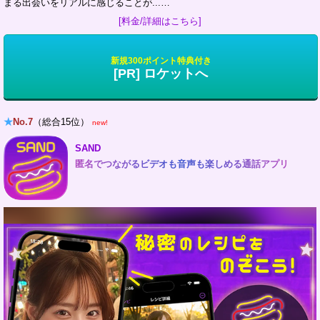
まる出会いをリアルに感じることが...…
[料金/詳細はこちら]
新規300ポイント特典付き
[PR] ロケットへ
★
No.7
（総合15位）
new!
SAND
匿名でつながるビデオも音声も楽しめる通話アプリ