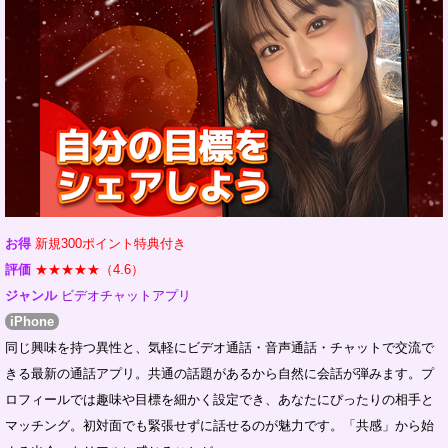
お得
新規300ポイント特典付き
評価
★★★★★（4.6）
ジャンル
ビデオチャットアプリ
iPhone
同じ興味を持つ異性と、気軽にビデオ通話・音声通話・チャットで交流で
きる最新の通話アプリ。共通の話題があるから自然に会話が弾みます。プ
ロフィールでは趣味や目標を細かく設定でき、あなたにぴったりの相手と
マッチング。初対面でも緊張せずに話せるのが魅力です。「共感」から始