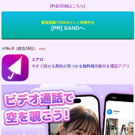
[料金/詳細はこちら]
新規登録で300ポイント特典付き
[PR] SANDへ
★
No.8
（総合16位）
new!
エアロ
今すぐ話せる異性が見つかる無料掲示板付き通話アプリ