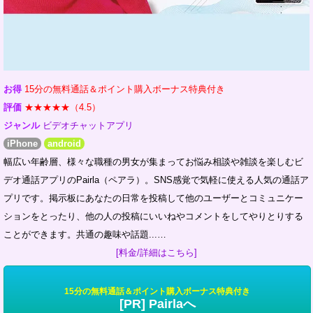
お得
15分の無料通話＆ポイント購入ボーナス特典付き
評価
★★★★★（4.5）
ジャンル
ビデオチャットアプリ
iPhone
android
幅広い年齢層、様々な職種の男女が集まってお悩み相談や雑談を楽しむビ
デオ通話アプリのPairla（ペアラ）。SNS感覚で気軽に使える人気の通話ア
プリです。掲示板にあなたの日常を投稿して他のユーザーとコミュニケー
ションをとったり、他の人の投稿にいいねやコメントをしてやりとりする
ことができます。共通の趣味や話題...…
[料金/詳細はこちら]
15分の無料通話＆ポイント購入ボーナス特典付き
[PR] Pairlaへ