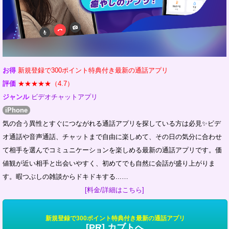
お得
新規登録で300ポイント特典付き最新の通話アプリ
評価
★★★★★（4.7）
ジャンル
ビデオチャットアプリ
iPhone
気の合う異性とすぐにつながれる通話アプリを探している方は必見✨ビデ
オ通話や音声通話、チャットまで自由に楽しめて、その日の気分に合わせ
て相手を選んでコミュニケーションを楽しめる最新の通話アプリです。価
値観が近い相手と出会いやすく、初めてでも自然に会話が盛り上がりま
す。暇つぶしの雑談からドキドキする...…
[料金/詳細はこちら]
新規登録で300ポイント特典付き最新の通話アプリ
[PR] カブトへ