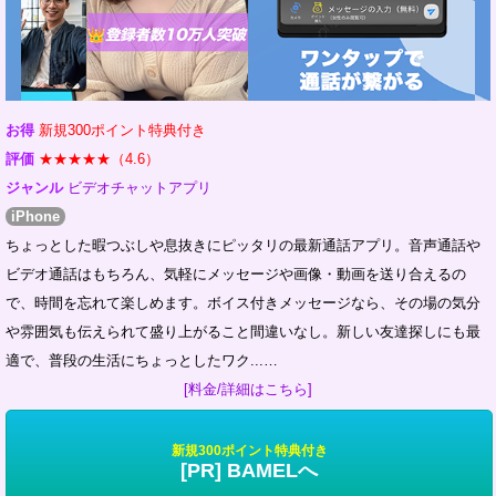
お得
新規300ポイント特典付き
評価
★★★★★（4.6）
ジャンル
ビデオチャットアプリ
iPhone
ちょっとした暇つぶしや息抜きにピッタリの最新通話アプリ。音声通話や
ビデオ通話はもちろん、気軽にメッセージや画像・動画を送り合えるの
で、時間を忘れて楽しめます。ボイス付きメッセージなら、その場の気分
や雰囲気も伝えられて盛り上がること間違いなし。新しい友達探しにも最
適で、普段の生活にちょっとしたワク...…
[料金/詳細はこちら]
新規300ポイント特典付き
[PR] BAMELへ