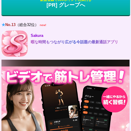
[PR] グレープへ
★
No.13
（総合32位）
new!
Sakura
暇な時間もつながり広がる今話題の最新通話アプリ