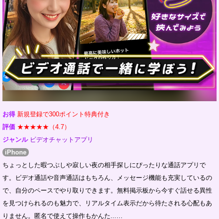
お得
新規登録で300ポイント特典付き
評価
★★★★★（4.7）
ジャンル
ビデオチャットアプリ
iPhone
ちょっとした暇つぶしや寂しい夜の相手探しにぴったりな通話アプリで
す。ビデオ通話や音声通話はもちろん、メッセージ機能も充実しているの
で、自分のペースでやり取りできます。無料掲示板から今すぐ話せる異性
を見つけられるのも魅力で、リアルタイム表示だから待たされる心配もあ
りません。匿名で使えて操作もかんた...…