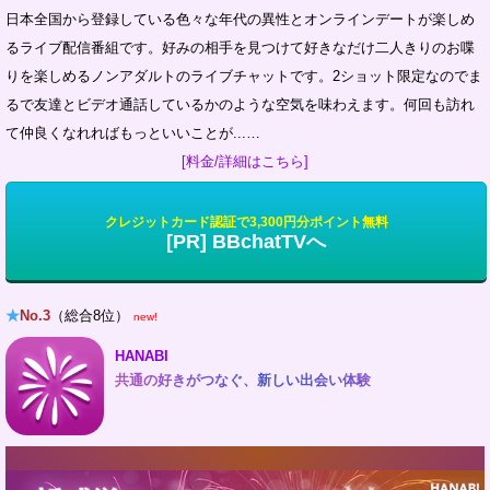
日本全国から登録している色々な年代の異性とオンラインデートが楽しめ
るライブ配信番組です。好みの相手を見つけて好きなだけ二人きりのお喋
りを楽しめるノンアダルトのライブチャットです。2ショット限定なのでま
るで友達とビデオ通話しているかのような空気を味わえます。何回も訪れ
て仲良くなれればもっといいことが...…
[料金/詳細はこちら]
クレジットカード認証で3,300円分ポイント無料
[PR] BBchatTVへ
★
No.3
（総合8位）
new!
HANABI
共通の好きがつなぐ、新しい出会い体験