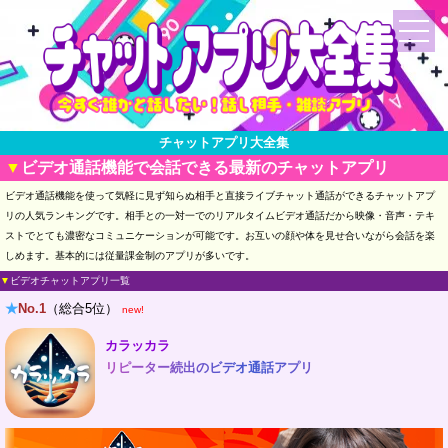
チャットアプリ大全集
ビデオ通話機能で会話できる最新のチャットアプリ
ビデオ通話機能を使って気軽に見ず知らぬ相手と直接ライブチャット通話ができるチャットアプ
リの人気ランキングです。相手との一対一でのリアルタイムビデオ通話だから映像・音声・テキ
ストでとても濃密なコミュニケーションが可能です。お互いの顔や体を見せ合いながら会話を楽
しめます。基本的には従量課金制のアプリが多いです。
▼
ビデオチャットアプリ一覧
★
No.1
（総合5位）
new!
カラッカラ
リピーター続出のビデオ通話アプリ