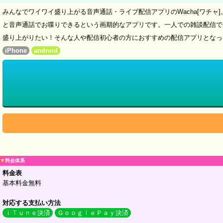
みんなでワイワイ盛り上がる音声通話・ライブ配信アプリのWacha[ワチ
と音声通話でお喋りできるという画期的なアプリです。一人での雑談配信で
盛り上がりたい！そんな人や配信初心者の方におすすめの配信アプリとなっ
iPhone
android
▼
料金体系
料金表
基本料金無料
対応する支払い方法
ｉＴｕｎｅ決済
ＧｏｏｇｌｅＰａｙ決済