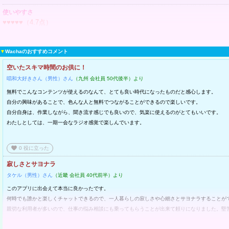
使いやすさ
♥♥♥♥♥（4.7点）
安心感・サポート
♥♥♥♥♥（4.8点）
▼
Wachaのおすすめコメント
総合評価
空いたスキマ時間のお供に！
♥♥♥♥♥（4.5点）
唱和大好きさん（男性）さん
（九州 会社員 50代後半）より
無料でこんなコンテンツが使えるのなんて、とても良い時代になったものだと感心します。
自分の興味があることで、色んな人と無料でつながることができるので楽しいです。
自分自身は、作業しながら、聞き流す感じでも良いので、気楽に使えるのがとてもいいです。
わたしとしては、一期一会なラジオ感覚で楽しんでいます。
favorite
0
役に立った
寂しさとサヨナラ
タケル（男性）さん
（近畿 会社員 40代前半）より
このアプリに出会えて本当に良かったです。
何時でも誰かと楽しくチャットできるので、一人暮らしの寂しさや心細さとサヨナラすることが
親切な利用者が多いので、仕事の悩み相談にも乗ってもらうことが出来て頼りになりました。堅