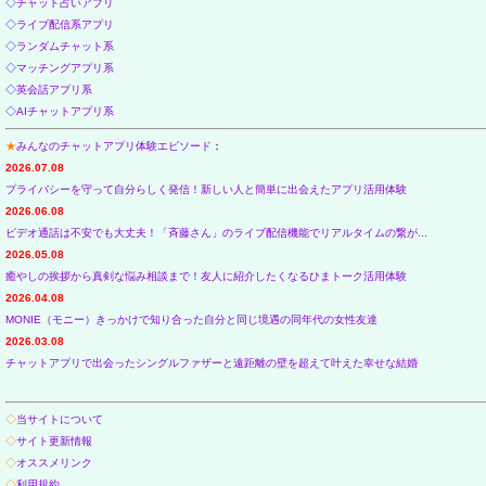
◇
チャット占いアプリ
◇
ライブ配信系アプリ
◇
ランダムチャット系
◇
マッチングアプリ系
◇
英会話アプリ系
◇
AIチャットアプリ系
★
みんなのチャットアプリ体験エピソード
：
2026.07.08
プライバシーを守って自分らしく発信！新しい人と簡単に出会えたアプリ活用体験
2026.06.08
ビデオ通話は不安でも大丈夫！「斉藤さん」のライブ配信機能でリアルタイムの繋が...
2026.05.08
癒やしの挨拶から真剣な悩み相談まで！友人に紹介したくなるひまトーク活用体験
2026.04.08
MONIE（モニー）きっかけで知り合った自分と同じ境遇の同年代の女性友達
2026.03.08
チャットアプリで出会ったシングルファザーと遠距離の壁を超えて叶えた幸せな結婚
◇
当サイトについて
◇
サイト更新情報
◇
オススメリンク
◇
利用規約