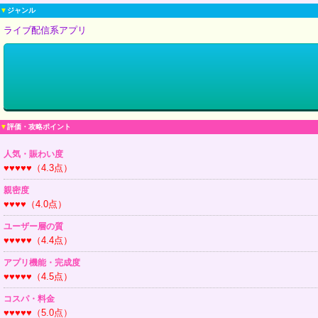
▼
ジャンル
ライブ配信系アプリ
▼
評価・攻略ポイント
人気・賑わい度
♥♥♥♥♥（4.3点）
親密度
♥♥♥♥（4.0点）
ユーザー層の質
♥♥♥♥♥（4.4点）
アプリ機能・完成度
♥♥♥♥♥（4.5点）
コスパ・料金
♥♥♥♥♥（5.0点）