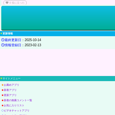
favorite
0
役に立った
みんなと雑談が面白い
まつお（男性）さん
（近畿 会社員 30代後半）より
ライブに参加して同時に8人と話せるので、色んな人と雑談するのがすごく楽しいです。
Wachaでは配信した内容は48時間で消えるという特徴もあってか、色々なことをぶっちゃけ
▼
更新情報
最終更新日
：2025-10-14
favorite
0
役に立った
情報登録日
：2023-02-13
▼
サイトメニュー
★
お薦めアプリ
★
新着アプリ
★
更新アプリ
★
新着の推薦コメント一覧
★
お気に入りリスト
◇
ビデオチャットアプリ